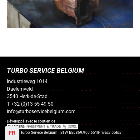
TURBO SERVICE BELGIUM
Industrieweg 1014
Daelemveld
3540 Herk-de-Stad
T +32 (0)13 55 49 50
info@turboservicebelgium.com
Développé avec le soutien de
© 2018 Turbo Service Belgium | BTW BE0869.900.651|
Privacy policy
FR