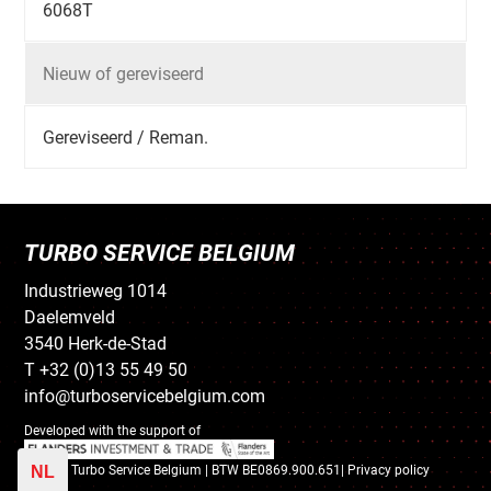
6068T
Nieuw of gereviseerd
Gereviseerd / Reman.
TURBO SERVICE BELGIUM
Industrieweg 1014
Daelemveld
3540 Herk-de-Stad
T +32 (0)13 55 49 50
info@turboservicebelgium.com
Developed with the support of
© 2018 Turbo Service Belgium | BTW BE0869.900.651|
Privacy policy
NL