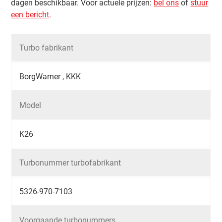
dagen beschikbaar. Voor actuele prijzen:
bel ons
of
stuur
een bericht
.
Turbo fabrikant
BorgWarner , KKK
Model
K26
Turbonummer turbofabrikant
5326-970-7103
Voorgaande turbonummers